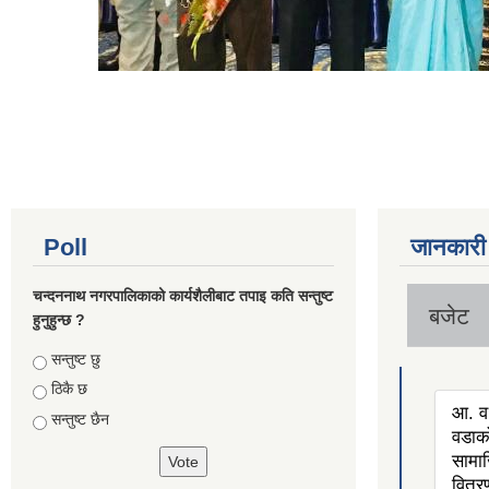
Poll
जानकारी
चन्दननाथ नगरपालिकाको कार्यशैलीबाट तपाइ कति सन्तुष्ट
बजेट
हुनुहुन्छ ?
Choices
सन्तुष्ट छु
ठिकै छ
आ. व
सन्तुष्ट छैन
वडाको
सामाज
वितर