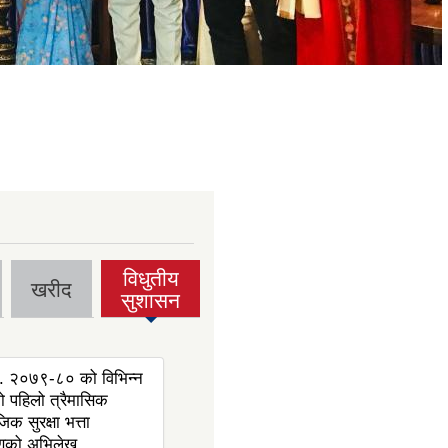
विधुतीय
खरीद
(active
सुशासन
tab)
. २०७९-८० को विभिन्न
 पहिलो त्रैमासिक
िक सुरक्षा भत्ता
णको अभिलेख