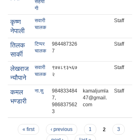
सहयो
गी
सवारी
Staff
कृष्ण
चालक
नेपाली
टिप्पर
984487326
Staff
तिलक
चालक
7
सार्की
सवारी
९७४८९३५६७
Staff
लेखराज
चालक
२
न्यौपाने
ना.सु
984833484
kamaljumla
Staff
कमल
7,
47@gmail.
भण्डारी
986837562
com
3
Pages
« first
‹ previous
1
2
3
next ›
last »