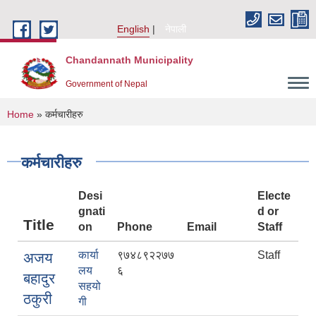
Skip to main content
English
नेपाली
Chandannath Municipality
Government of Nepal
You are here
Home
» कर्मचारीहरु
कर्मचारीहरु
Desi
Electe
gnati
d or
Title
on
Phone
Email
Staff
कार्या
९७४८९२२७७
Staff
अजय
लय
६
बहादुर
सहयो
ठकुरी
गी