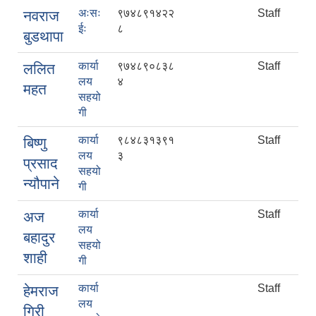
अःसः
९७४८९१४२२
Staff
नवराज
ईः
८
बुडथापा
कार्या
९७४८९०८३८
Staff
ललित
लय
४
महत
सहयो
गी
कार्या
९८४८३१३९१
Staff
बिष्णु
लय
३
प्रसाद
सहयो
न्यौपाने
गी
कार्या
Staff
अज
लय
बहादुर
सहयो
शाही
गी
कार्या
Staff
हेमराज
लय
गिरी