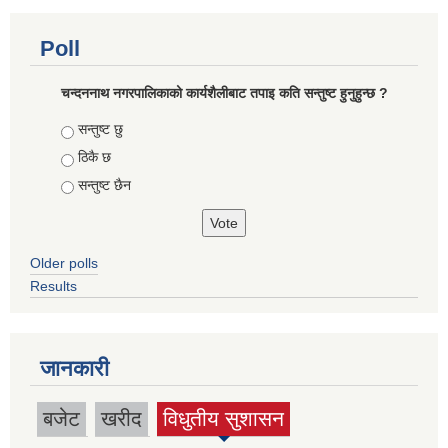
Poll
चन्दननाथ नगरपालिकाको कार्यशैलीबाट तपाइ कति सन्तुष्ट हुनुहुन्छ ?
Choices
सन्तुष्ट छु
ठिकै छ
सन्तुष्ट छैन
Older polls
Results
जानकारी
बजेट
खरीद
विधुतीय सुशासन
(active tab)