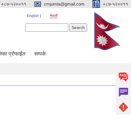
०८७-५२००११
cmjumla@gmail.com
०८७-५२००११
English
नेपाली
Search form
Search
िका प्रोफाईल
सम्पर्क