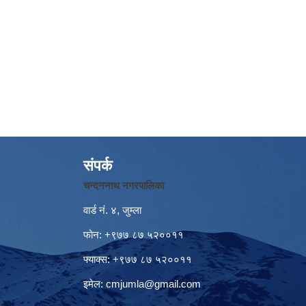
संपर्क
चन्दननाथ नगरपालिका
वार्ड नं. ४, जुम्ला
फोन: +९७७ ८७ ५२००११
फ्याक्स: +९७७ ८७ ५२००११
इमेल:
cmjumla@gmail.com