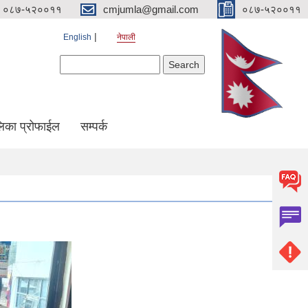
०८७-५२००११
cmjumla@gmail.com
०८७-५२००११
English
नेपाली
Search form
Search
िका प्रोफाईल
सम्पर्क