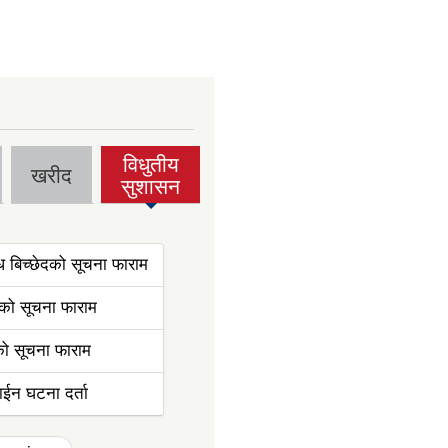
विधुतीय
खरीद
(active
सुशासन
tab)
्ध बिच्छेदको सूचना फाराम
हको सूचना फाराम
को सूचना फाराम
ईन घटना दर्ता