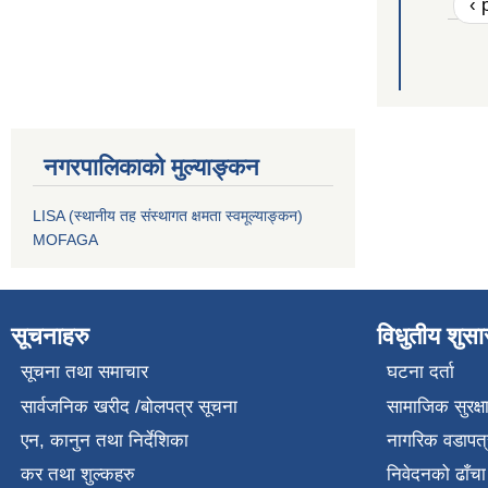
‹ 
नगरपालिकाको मुल्याङ्कन
LISA (स्थानीय तह संस्थागत क्षमता स्वमूल्याङ्कन)
MOFAGA
सूचनाहरु
विधुतीय शुस
सूचना तथा समाचार
घटना दर्ता
सार्वजनिक खरीद /बोलपत्र सूचना
सामाजिक सुरक्ष
एन, कानुन तथा निर्देशिका
नागरिक वडापत्
कर तथा शुल्कहरु
निवेदनको ढाँचा