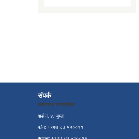
संपर्क
चन्दननाथ नगरपालिका
वार्ड नं. ४, जुम्ला
फोन: +९७७ ८७ ५२००११
फ्याक्स: +९७७ ८७ ५२००११