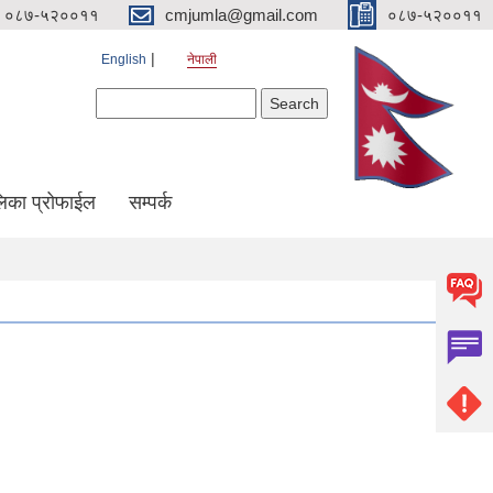
०८७-५२००११
cmjumla@gmail.com
०८७-५२००११
English
नेपाली
Search form
Search
िका प्रोफाईल
सम्पर्क