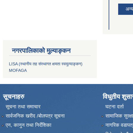
अन्
नगरपालिकाको मुल्याङ्कन
LISA (स्थानीय तह संस्थागत क्षमता स्वमूल्याङ्कन)
MOFAGA
सूचनाहरु
विधुतीय शुस
सूचना तथा समाचार
घटना दर्ता
सार्वजनिक खरीद /बोलपत्र सूचना
सामाजिक सुरक्ष
एन, कानुन तथा निर्देशिका
नागरिक वडापत्