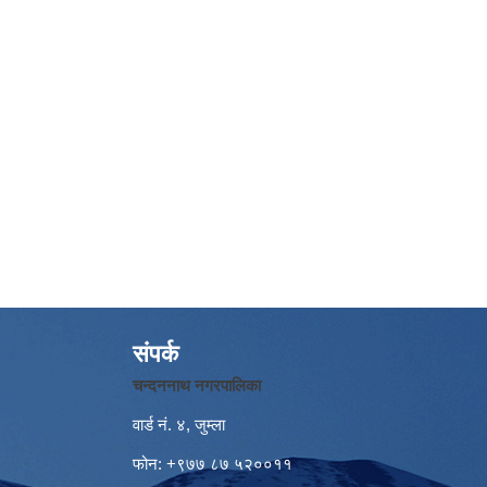
संपर्क
चन्दननाथ नगरपालिका
वार्ड नं. ४, जुम्ला
फोन: +९७७ ८७ ५२००११