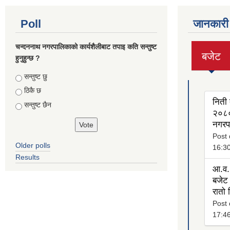
Poll
जानकारी
चन्दननाथ नगरपालिकाको कार्यशैलीबाट तपाइ कति सन्तुष्ट
बजेट
हुनुहुन्छ ?
(active
tab)
Choices
सन्तुष्ट छु
ठिकै छ
निती 
सन्तुष्ट छैन
२०८०
नगरप
Post 
Older polls
16:3
Results
आ.व.
बजेट 
रातो
Post 
17:4