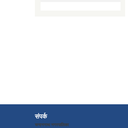
संपर्क
चन्दननाथ नगरपालिका