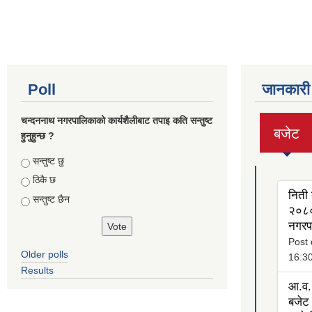
Poll
जानकारी
चन्दननाथ नगरपालिकाको कार्यशैलीबाट तपाइ कति सन्तुष्ट
बजेट
हुनुहुन्छ ?
(active
tab)
Choices
सन्तुष्ट छु
ठिकै छ
निती 
सन्तुष्ट छैन
२०८०
नगरप
Post 
Older polls
16:3
Results
आ.व.
बजेट 