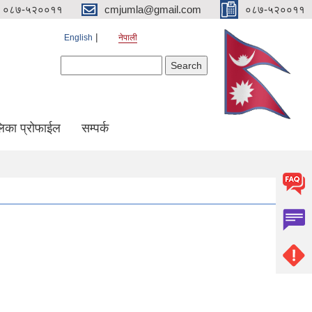
०८७-५२००११
cmjumla@gmail.com
०८७-५२००११
English
नेपाली
Search form
Search
िका प्रोफाईल
सम्पर्क