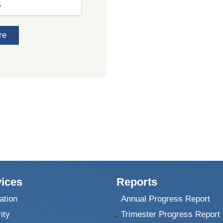
6
re
ices
Reports
ation
Annual Progress Report
ity
Trimester Progress Report