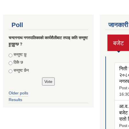
Poll
जानकारी
चन्दननाथ नगरपालिकाको कार्यशैलीबाट तपाइ कति सन्तुष्ट
बजेट
हुनुहुन्छ ?
(active
tab)
Choices
सन्तुष्ट छु
ठिकै छ
निती 
सन्तुष्ट छैन
२०८०
नगरप
Post 
Older polls
16:3
Results
आ.व.
बजेट 
रातो
Post 