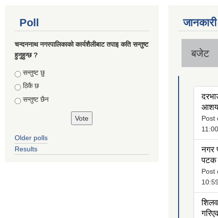
Poll
जानकारी
चन्दननाथ नगरपालिकाको कार्यशैलीबाट तपाइ कति सन्तुष्ट
बजेट
हुनुहुन्छ ?
Choices
सन्तुष्ट छु
ठिकै छ
दरभाउ
सन्तुष्ट छैन
आशयक
Post 
11:0
Older polls
Results
नगर प
पटक 
Post 
10:5
शिलवन
गरिएक