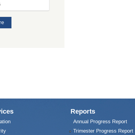
6
re
ices
Reports
ation
Annual Progress Report
ity
Trimester Progress Report