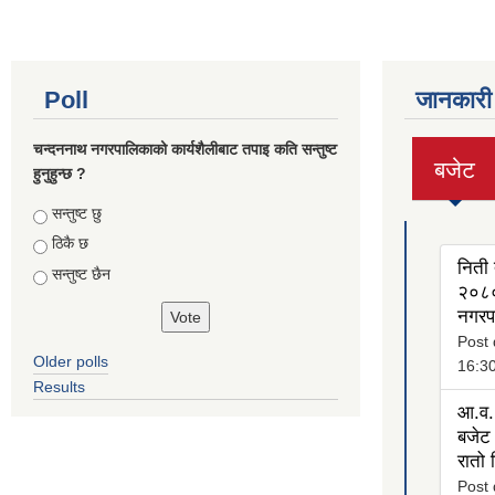
Poll
जानकारी
चन्दननाथ नगरपालिकाको कार्यशैलीबाट तपाइ कति सन्तुष्ट
बजेट
हुनुहुन्छ ?
(active
tab)
Choices
सन्तुष्ट छु
ठिकै छ
निती 
सन्तुष्ट छैन
२०८०
नगरप
Post 
Older polls
16:3
Results
आ.व.
बजेट 
रातो
Post 