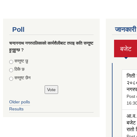
Poll
जानकारी
चन्दननाथ नगरपालिकाको कार्यशैलीबाट तपाइ कति सन्तुष्ट
बजेट
हुनुहुन्छ ?
(active
tab)
Choices
सन्तुष्ट छु
ठिकै छ
निती 
सन्तुष्ट छैन
२०८०
नगरप
Post 
Older polls
16:3
Results
आ.व.
बजेट 
रातो
Post 