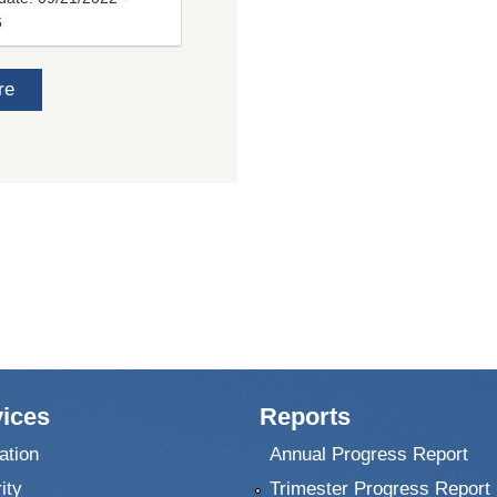
6
re
ices
Reports
ation
Annual Progress Report
ity
Trimester Progress Report