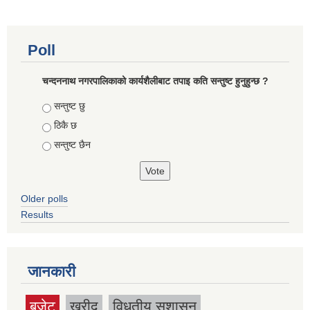
Poll
चन्दननाथ नगरपालिकाको कार्यशैलीबाट तपाइ कति सन्तुष्ट हुनुहुन्छ ?
Choices
सन्तुष्ट छु
ठिकै छ
सन्तुष्ट छैन
Older polls
Results
जानकारी
बजेट
खरीद
विधुतीय सुशासन