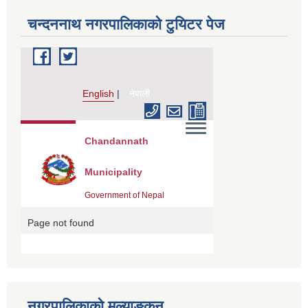
चन्दननाथ नगरपालिकाको टुयिटर पेज
नगरपालिकाको मुल्याङ्कन