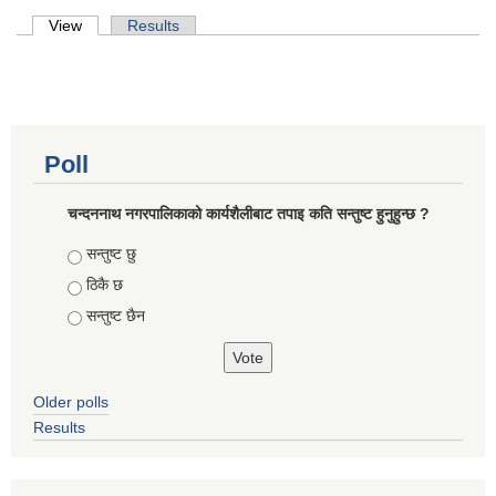
Primary tabs
View
(active tab)
Results
Poll
चन्दननाथ नगरपालिकाको कार्यशैलीबाट तपाइ कति सन्तुष्ट हुनुहुन्छ ?
Choices
सन्तुष्ट छु
ठिकै छ
सन्तुष्ट छैन
Older polls
Results