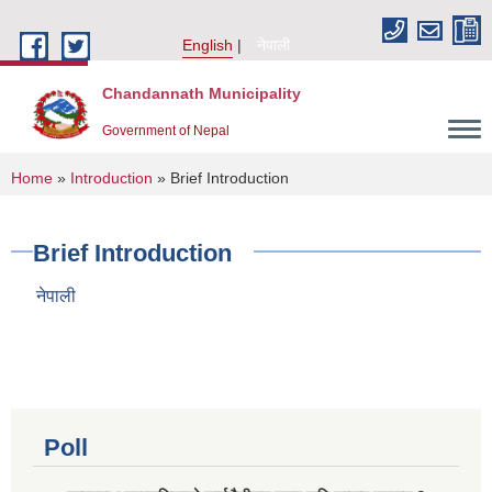
Skip to main content
English
नेपाली
Chandannath Municipality
Government of Nepal
You are here
Home
»
Introduction
» Brief Introduction
Brief Introduction
नेपाली
Poll