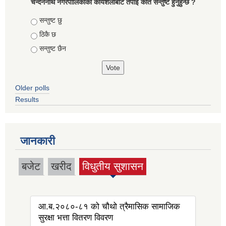
चन्दननाथ नगरपालिकाको कार्यशैलीबाट तपाइ कति सन्तुष्ट हुनुहुन्छ ?
Choices
सन्तुष्ट छु
ठिकै छ
सन्तुष्ट छैन
Older polls
Results
जानकारी
बजेट
खरीद
विधुतीय सुशासन
(active tab)
आ.ब.२०८०-८१ को चौथो त्रैमासिक सामाजिक
सुरक्षा भत्ता वितरण विवरण