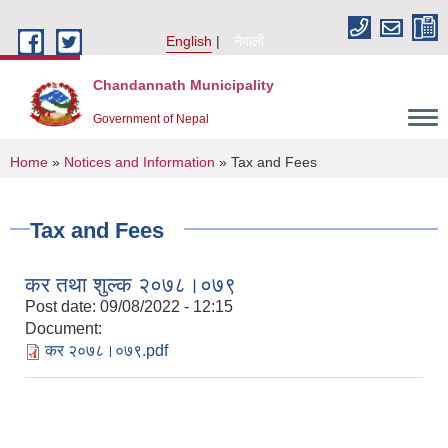
Skip to main content
English
नेपाली
Chandannath Municipality
Government of Nepal
You are here
Home
»
Notices and Information
» Tax and Fees
Tax and Fees
कर तथा शुल्क २०७८।०७९
Post date:
09/08/2022 - 12:15
Document:
कर २०७८।०७९.pdf