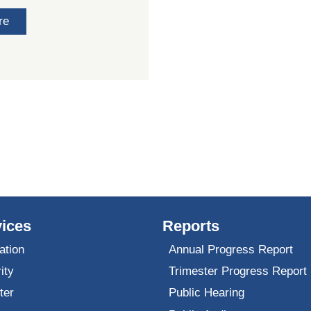
re
ices
Reports
ation
Annual Progress Report
ity
Trimester Progress Report
ter
Public Hearing