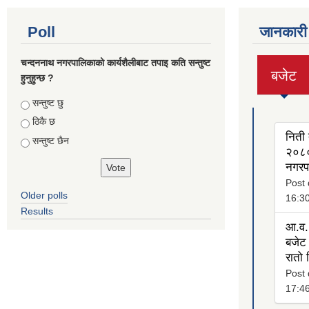
Poll
जानकारी
चन्दननाथ नगरपालिकाको कार्यशैलीबाट तपाइ कति सन्तुष्ट
बजेट
हुनुहुन्छ ?
(active
tab)
Choices
सन्तुष्ट छु
ठिकै छ
निती 
सन्तुष्ट छैन
२०८०
नगरप
Post 
Older polls
16:3
Results
आ.व.
बजेट 
रातो
Post 
17:4