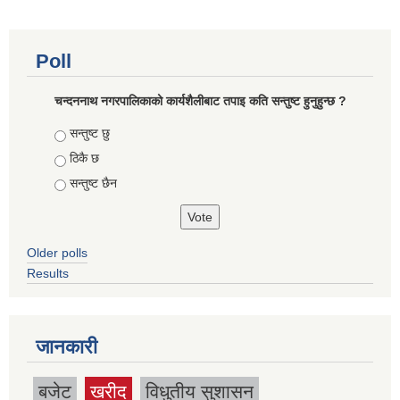
Poll
चन्दननाथ नगरपालिकाको कार्यशैलीबाट तपाइ कति सन्तुष्ट हुनुहुन्छ ?
Choices
सन्तुष्ट छु
ठिकै छ
सन्तुष्ट छैन
Older polls
Results
जानकारी
बजेट
खरीद
विधुतीय सुशासन