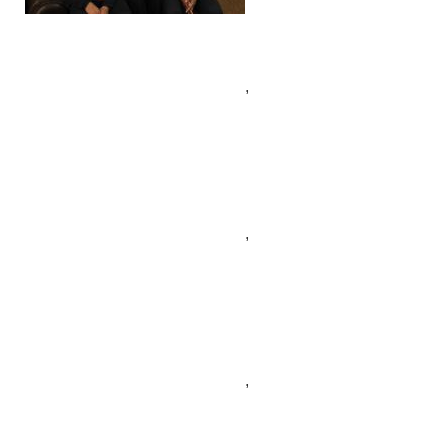
,
,
,