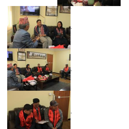
,
,
,