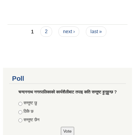
Pages
1
2
next ›
last »
Poll
चन्दननाथ नगरपालिकाको कार्यशैलीबाट तपाइ कति सन्तुष्ट हुनुहुन्छ ?
Choices
सन्तुष्ट छु
ठिकै छ
सन्तुष्ट छैन