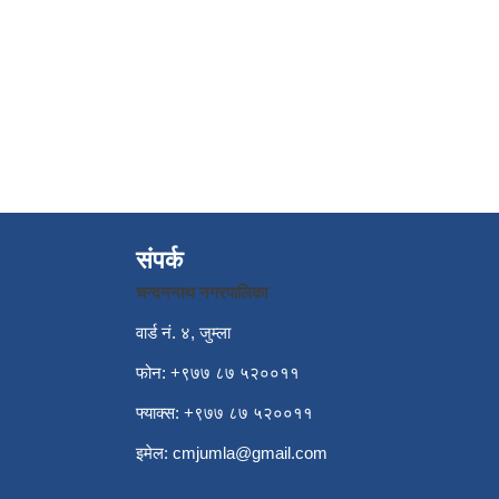
संपर्क
चन्दननाथ नगरपालिका
वार्ड नं. ४, जुम्ला
फोन: +९७७ ८७ ५२००११
फ्याक्स: +९७७ ८७ ५२००११
इमेल:
cmjumla@gmail.com