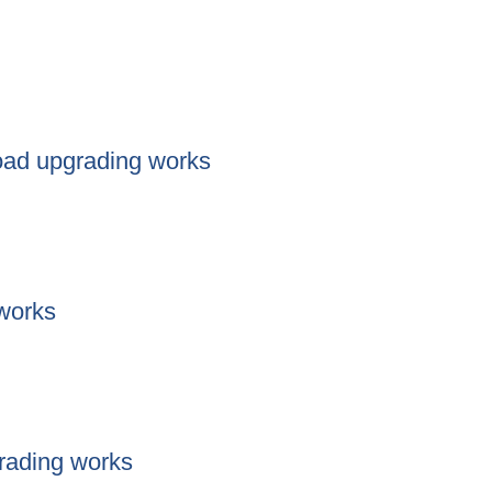
supply tank of khalanga water supply project
oad upgrading works
u road upgrading works
 works
ing works
rading works