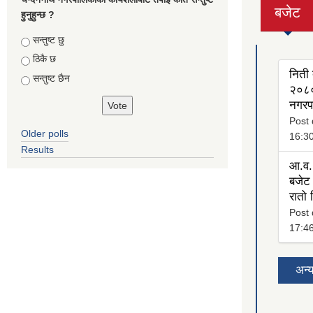
बजेट
हुनुहुन्छ ?
(active
tab)
Choices
सन्तुष्ट छु
ठिकै छ
निती 
सन्तुष्ट छैन
२०८०
नगरप
Post 
Older polls
16:3
Results
आ.व.
बजेट 
रातो
Post 
17:4
अन्