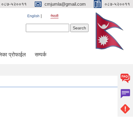
०८७-५२००११
cmjumla@gmail.com
०८७-५२००११
English
नेपाली
Search form
Search
िका प्रोफाईल
सम्पर्क