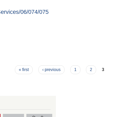
Services/06/074/075
g Services/06/074/075
« first
‹ previous
1
2
3