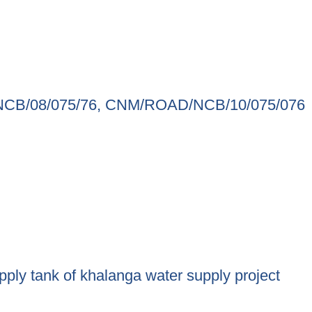
CB/08/075/76, CNM/ROAD/NCB/10/075/076
/NCB/08/075/76, CNM/ROAD/NCB/10/075/076
ply tank of khalanga water supply project