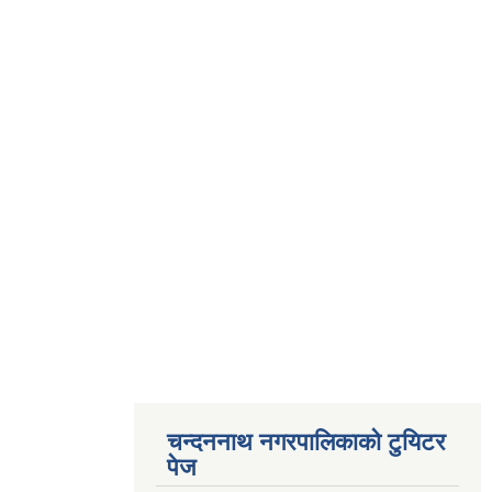
चन्दननाथ नगरपालिकाको टुयिटर
पेज