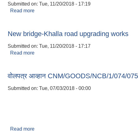
Submitted on:
Tue, 11/20/2018 - 17:19
Read more
about Construction of Airport-Dansangu Road 
New bridge-Khalla road upgrading works
Submitted on:
Tue, 11/20/2018 - 17:17
Read more
about New bridge-Khalla road upgrading works
वोलपत्र आव्हान CNM/GOODS/NCB/1/074/075
Submitted on:
Tue, 07/03/2018 - 00:00
Read more
about वोलपत्र आव्हान CNM/GOODS/NCB/1/074/0