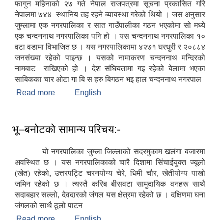
फागुन महिनाको २७ गते नेपाल राजपत्रमा सूचना प्रकासित गरि
नेपालमा ७४४ स्थानिय तह रहने ब्याबस्था गरेको थियो । जस अनुसार
जुम्लामा एक नगरपालिका र सात गाउँपालीका गठन भएकोमा सो मध्ये
एक चन्दननाथ नगरपालिका पनि हो । यस चन्दननाथ नगरपालिका १०
वटा वडामा विभाजित छ । यस नगरपालिकामा ४२७१ घरधुरी र २०८८४
जनसंख्या रहेको पाइन्छ । यसको नामाकरण चन्दननाथ मन्दिरको
नामबाट राखिएको हो । देश संघियतामा गइ रहेको बेलामा भएका
साबिकका चार ओटा गा बि स हरु बिगठन भइ हाल चन्दननाथ नगरपाल
Read more
about संक्षिप्त परिचय:
English
भू–बनोटको सामान्य परिचय:-
यो नगरपालिका जुम्ला जिल्लाको सदरमुकाम खलंगा बजारमा
अवस्थित छ । यस नगरपालिकाको चारै दिशामा सिंचाईयुक्त ज्यूलो
(खेत) रहेको
,
उत्तरपट्टि चरनयोग्य चेरे
,
धिमी चौर
,
खेतीयोग्य पाखो
जमिन रहेको छ । त्यस्तै करिब बीसवटा सामुदायिक वनहरू साथै
सदाबहार सल्लो
,
देवदारको जंगल यस क्षेत्रमा रहेको छ । दक्षिणमा घना
जंगलको साथै ठूलो पाटन
Read more
about भू–बनोटको सामान्य परिचय:-
English