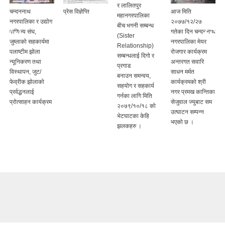
र लालितपुर
चन्दननाथ
प्रेस विज्ञेप्ति
आज मिति
महानगरपालिका
नगरपालिका र उद्योग
२०७७/१२/२७
बीच भगनी सम्बन्ध
वाणिज्य संघ,
गतेका दिन चन्दननाथ
(Sister
जुम्लाको सहकार्यमा
नगरपालिका मेयर
Relationship)
पलाष्टीम झोला
रोजगार कार्यक्रम
सम्बन्धलाई दिगो र
न्यूनिकरण तथा
अन्तरगत सवारि
प्रगाड
विस्थापन, जुट/
साधन मर्मत
बनाउन समन्वय,
फेव्रीक झोलाको
कार्यक्रमको श्री
सहयोग र सहकार्य
प्रर्वद्धनलाई
नगर प्रमख कान्तिका
गर्नका लागि मिति
प्रोत्साहन कार्यक्रम
सेजुवाल ज्युबाट सम
२०७९/१०/१८ को
उत्घाटन सम्पन्न
भेटघाटका केहि
भएको छ ।
झलकहरु ।