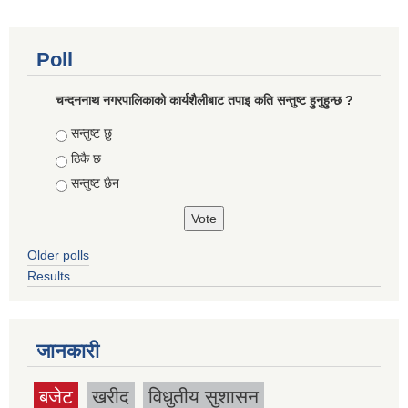
Poll
चन्दननाथ नगरपालिकाको कार्यशैलीबाट तपाइ कति सन्तुष्ट हुनुहुन्छ ?
Choices
सन्तुष्ट छु
ठिकै छ
सन्तुष्ट छैन
Older polls
Results
जानकारी
बजेट
खरीद
विधुतीय सुशासन
(active