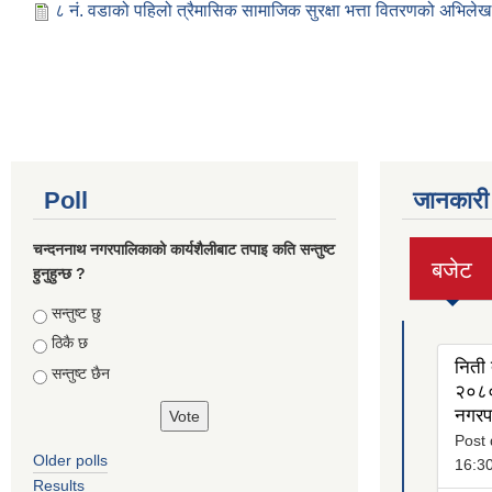
८ नं. वडाको पहिलो त्रैमासिक सामाजिक सुरक्षा भत्ता वितरणको अभिलेख
Poll
जानकारी
चन्दननाथ नगरपालिकाको कार्यशैलीबाट तपाइ कति सन्तुष्ट
बजेट
हुनुहुन्छ ?
(active
tab)
Choices
सन्तुष्ट छु
ठिकै छ
निती 
सन्तुष्ट छैन
२०८०
नगरप
Post 
Older polls
16:3
Results