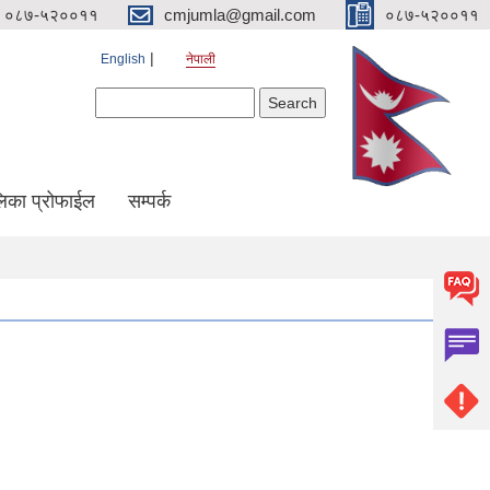
०८७-५२००११
cmjumla@gmail.com
०८७-५२००११
English
नेपाली
Search form
Search
िका प्रोफाईल
सम्पर्क