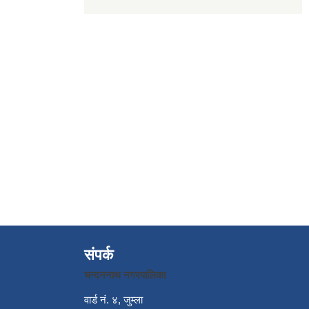
संपर्क
चन्दननाथ नगरपालिका
वार्ड नं. ४, जुम्ला