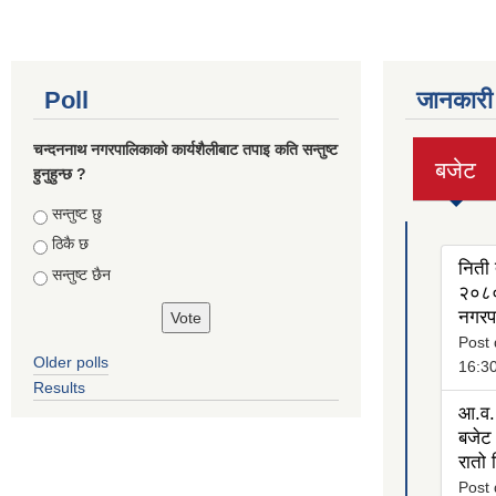
Poll
जानकारी
चन्दननाथ नगरपालिकाको कार्यशैलीबाट तपाइ कति सन्तुष्ट
बजेट
हुनुहुन्छ ?
(active
tab)
Choices
सन्तुष्ट छु
ठिकै छ
निती 
सन्तुष्ट छैन
२०८०
नगरप
Post 
Older polls
16:3
Results
आ.व.
बजेट 
रातो
Post 