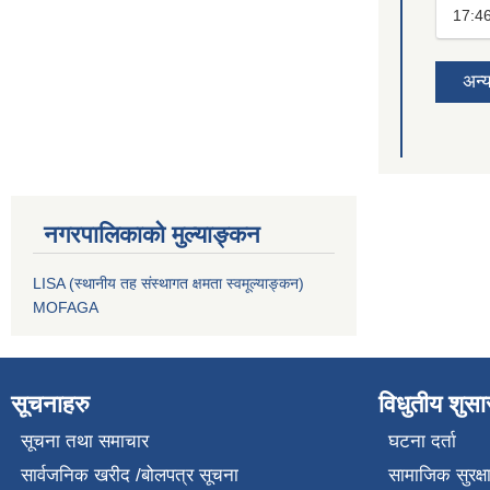
17:4
अन्
नगरपालिकाको मुल्याङ्कन
LISA (स्थानीय तह संस्थागत क्षमता स्वमूल्याङ्कन)
MOFAGA
सूचनाहरु
विधुतीय शुस
सूचना तथा समाचार
घटना दर्ता
सार्वजनिक खरीद /बोलपत्र सूचना
सामाजिक सुरक्ष