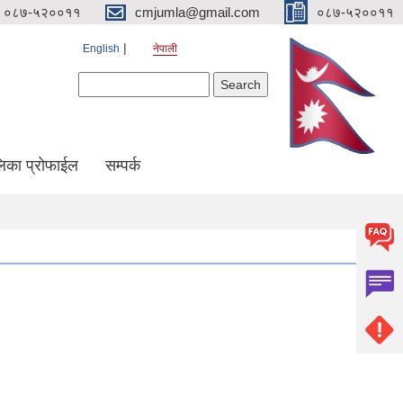
०८७-५२००११
cmjumla@gmail.com
०८७-५२००११
English
नेपाली
Search form
Search
िका प्रोफाईल
सम्पर्क