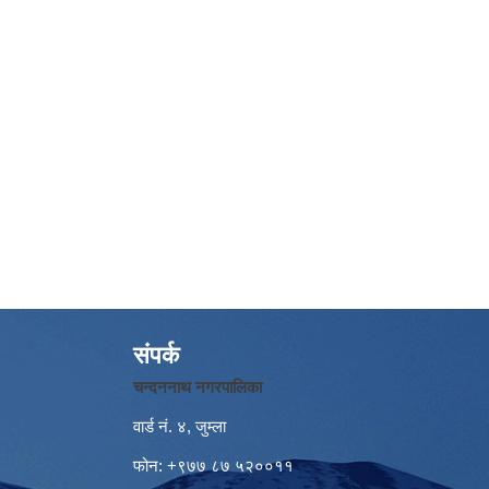
संपर्क
चन्दननाथ नगरपालिका
वार्ड नं. ४, जुम्ला
फोन: +९७७ ८७ ५२००११