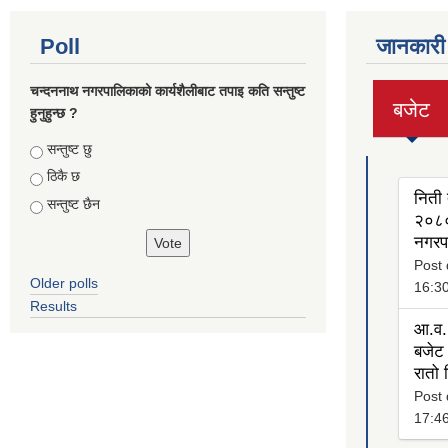
Poll
जानकारी
चन्दननाथ नगरपालिकाको कार्यशैलीबाट तपाइ कति सन्तुष्ट
बजेट
हुनुहुन्छ ?
(active
tab)
Choices
सन्तुष्ट छु
ठिकै छ
निती 
सन्तुष्ट छैन
२०८०
नगरप
Post 
Older polls
16:3
Results
आ.व.
बजेट 
रातो
Post 
17:4