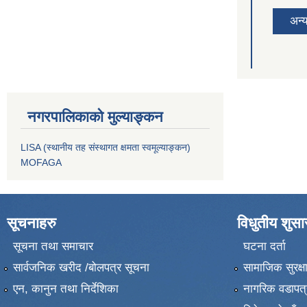
अन्
नगरपालिकाको मुल्याङ्कन
LISA (स्थानीय तह संस्थागत क्षमता स्वमूल्याङ्कन)
MOFAGA
सूचनाहरु
विधुतीय शुस
सूचना तथा समाचार
घटना दर्ता
सार्वजनिक खरीद /बोलपत्र सूचना
सामाजिक सुरक्ष
एन, कानुन तथा निर्देशिका
नागरिक वडापत्