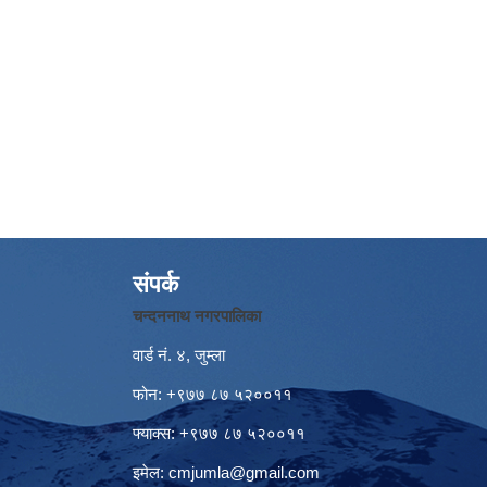
संपर्क
चन्दननाथ नगरपालिका
वार्ड नं. ४, जुम्ला
फोन: +९७७ ८७ ५२००११
फ्याक्स: +९७७ ८७ ५२००११
इमेल:
cmjumla@gmail.com