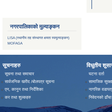
नगरपालिकाको मुल्याङ्कन
LISA (स्थानीय तह संस्थागत क्षमता स्वमूल्याङ्कन)
MOFAGA
सूचनाहरु
विधुतीय शुस
सूचना तथा समाचार
घटना दर्ता
सार्वजनिक खरीद /बोलपत्र सूचना
सामाजिक सुरक्ष
एन, कानुन तथा निर्देशिका
नागरिक वडापत्
कर तथा शुल्कहरु
निवेदनको ढाँचा