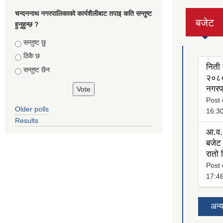
चन्दननाथ नगरपालिकाको कार्यशैलीबाट तपाइ कति सन्तुष्ट
बजेट
हुनुहुन्छ ?
(active
tab)
Choices
सन्तुष्ट छु
ठिकै छ
निती 
सन्तुष्ट छैन
२०८०
नगरप
Post 
Older polls
16:3
Results
आ.व.
बजेट 
रातो
Post 
17:4
अन्