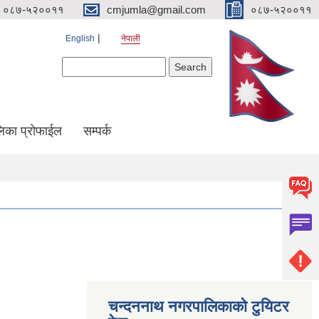
०८७-५२००११
cmjumla@gmail.com
०८७-५२००११
English
नेपाली
Search form
Search
िका प्रोफाईल
सम्पर्क
चन्दननाथ नगरपालिकाको टुयिटर