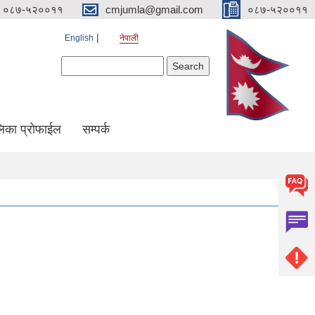
०८७-५२००११
cmjumla@gmail.com
०८७-५२००११
English
नेपाली
Search form
Search
िका प्रोफाईल
सम्पर्क