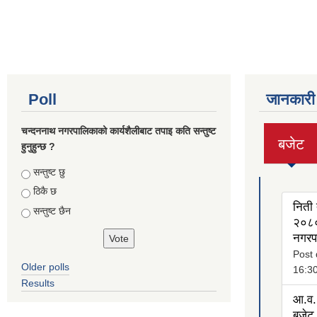
Poll
जानकारी
चन्दननाथ नगरपालिकाको कार्यशैलीबाट तपाइ कति सन्तुष्ट
बजेट
हुनुहुन्छ ?
(active
tab)
Choices
सन्तुष्ट छु
ठिकै छ
निती 
सन्तुष्ट छैन
२०८०
नगरप
Post 
Older polls
16:3
Results
आ.व.
बजेट 