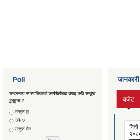
Poll
जानकारी
चन्दननाथ नगरपालिकाको कार्यशैलीबाट तपाइ कति सन्तुष्ट
बजेट
हुनुहुन्छ ?
(active
tab)
Choices
सन्तुष्ट छु
ठिकै छ
निती 
सन्तुष्ट छैन
२०८०