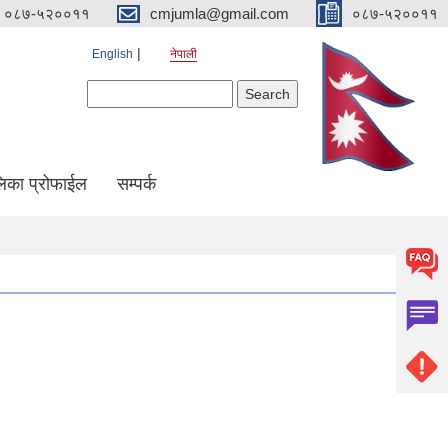
०८७-५२००११
cmjumla@gmail.com
०८७-५२००११
English
नेपाली
Search form
Search
िका प्रोफाईल
सम्पर्क