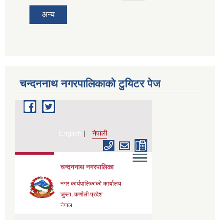
अन्य
चन्दननाथ नगरपालिकाको टुयिटर पेज