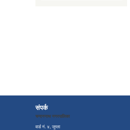
संपर्क
चन्दननाथ नगरपालिका
वार्ड नं. ४, जुम्ला