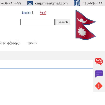
०८७-५२००११
cmjumla@gmail.com
०८७-५२००११
English
नेपाली
Search form
Search
िका प्रोफाईल
सम्पर्क