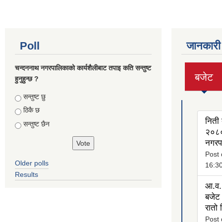
Poll
जानकारी
चन्दननाथ नगरपालिकाको कार्यशैलीबाट तपाइ कति सन्तुष्ट
बजेट
हुनुहुन्छ ?
(active
tab)
Choices
सन्तुष्ट छु
ठिकै छ
निती 
सन्तुष्ट छैन
२०८०
नगरप
Post 
Older polls
16:3
Results
आ.व.
बजेट 
रातो
Post 