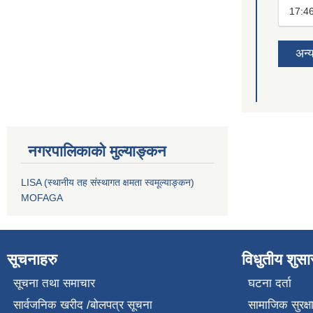
17:4
अन्
नगरपालिकाको मुल्याङ्कन
LISA (स्थानीय तह संस्थागत क्षमता स्वमूल्याङ्कन)
MOFAGA
सूचनाहरु
विधुतीय शुस
सूचना तथा समाचार
घटना दर्ता
सार्वजनिक खरीद /बोलपत्र सूचना
सामाजिक सुरक्ष