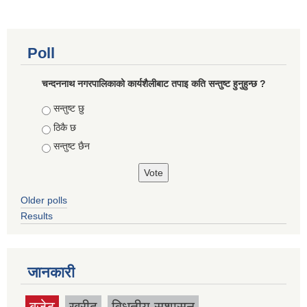
Poll
चन्दननाथ नगरपालिकाको कार्यशैलीबाट तपाइ कति सन्तुष्ट हुनुहुन्छ ?
Choices
सन्तुष्ट छु
ठिकै छ
सन्तुष्ट छैन
Older polls
Results
जानकारी
बजेट
खरीद
विधुतीय सुशासन