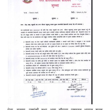
भेडा, बाख्रा, पशुपंक्षी तथा अन्य चौपाया पशुवस्तु आयात शुल्क