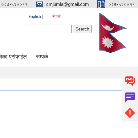
०८७-५२००११
cmjumla@gmail.com
०८७-५२००११
English
नेपाली
Search form
Search
िका प्रोफाईल
सम्पर्क