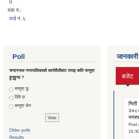
0
वडा नं.:
वार्ड नं. ६
Poll
जानकारी
चन्दननाथ नगरपालिकाको कार्यशैलीबाट तपाइ कति सन्तुष्ट
बजेट
हुनुहुन्छ ?
(active
tab)
Choices
सन्तुष्ट छु
ठिकै छ
निती 
सन्तुष्ट छैन
२०८०
नगरप
Post 
Older polls
16:3
Results