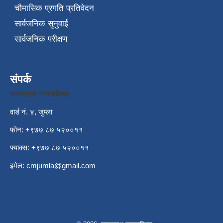
चौमासिक प्रगति प्रतिवेदन
सार्वजनिक सुनुवाई
सार्वजनिक परीक्षण
संपर्क
चन्दननाथ नगरपालिका
वार्ड नं. ४, जुम्ला
फोन: +९७७ ८७ ५२००११
फ्याक्स: +९७७ ८७ ५२००११
इमेल:
cmjumla@gmail.com