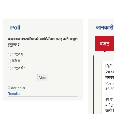
Poll
जानकारी
चन्दननाथ नगरपालिकाको कार्यशैलीबाट तपाइ कति सन्तुष्ट
बजेट
हुनुहुन्छ ?
(active
tab)
Choices
सन्तुष्ट छु
ठिकै छ
निती 
सन्तुष्ट छैन
२०८०
नगरप
Post 
Older polls
16:3
Results
आ.व.
बजेट 
रातो