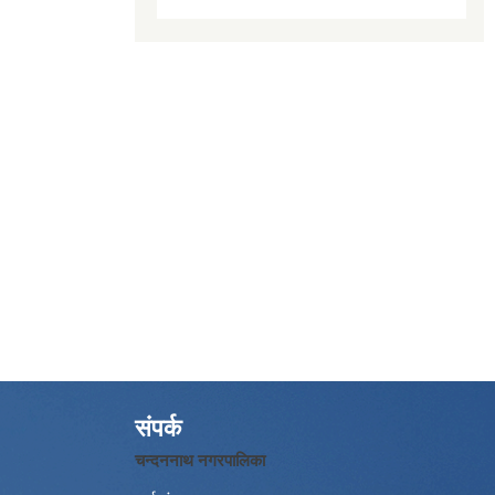
संपर्क
चन्दननाथ नगरपालिका