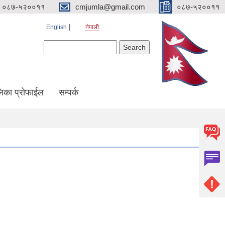
०८७-५२००११
cmjumla@gmail.com
०८७-५२००११
English
नेपाली
Search form
Search
िका प्रोफाईल
सम्पर्क