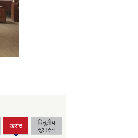
विधुतीय
खरीद
(active
सुशासन
tab)