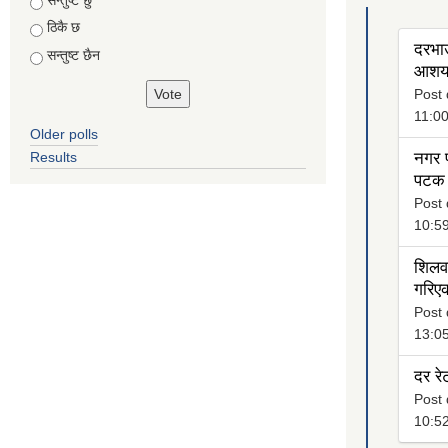
ठिकै छ
दरभाउ
सन्तुष्ट छैन
आशयक
Post 
11:0
Older polls
Results
नगर प
पटक 
Post 
10:5
शिलवन
गरिएक
Post 
13:0
दर रे
Post 
10:5