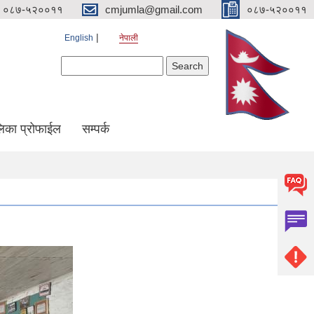
०८७-५२००११
cmjumla@gmail.com
०८७-५२००११
English
नेपाली
Search form
Search
िका प्रोफाईल
सम्पर्क