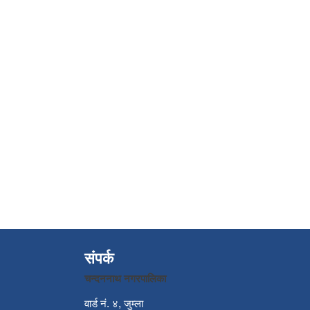
संपर्क
चन्दननाथ नगरपालिका
वार्ड नं. ४, जुम्ला