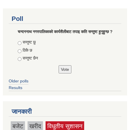
Poll
चन्दननाथ नगरपालिकाको कार्यशैलीबाट तपाइ कति सन्तुष्ट हुनुहुन्छ ?
Choices
सन्तुष्ट छु
ठिकै छ
सन्तुष्ट छैन
Older polls
Results
जानकारी
बजेट
खरीद
विधुतीय सुशासन
(active tab)