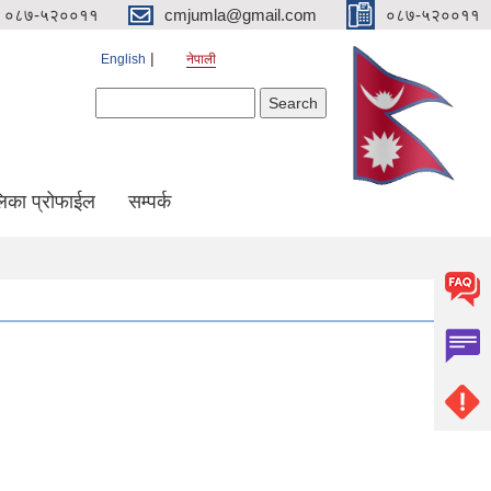
०८७-५२००११
cmjumla@gmail.com
०८७-५२००११
English
नेपाली
Search form
Search
िका प्रोफाईल
सम्पर्क