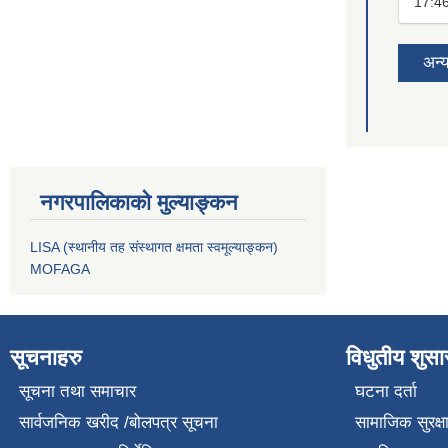
17:4
अन्
नगरपालिकाको मुल्याङ्कन
LISA (स्थानीय तह संस्थागत क्षमता स्वमूल्याङ्कन)
MOFAGA
सूचनाहरु
विधुतीय शुस
सूचना तथा समाचार
घटना दर्ता
सार्वजनिक खरीद /बोलपत्र सूचना
सामाजिक सुरक्ष