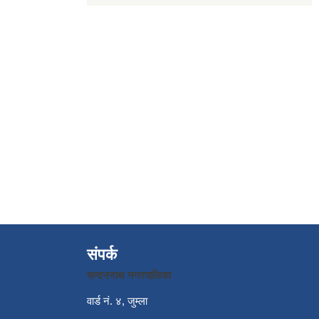
संपर्क
चन्दननाथ नगरपालिका
वार्ड नं. ४, जुम्ला