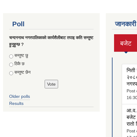
Poll
जानकारी
चन्दननाथ नगरपालिकाको कार्यशैलीबाट तपाइ कति सन्तुष्ट
बजेट
हुनुहुन्छ ?
(active
tab)
Choices
सन्तुष्ट छु
ठिकै छ
निती 
सन्तुष्ट छैन
२०८०
नगरप
Post 
Older polls
16:3
Results
आ.व.
बजेट 
रातो
Post 