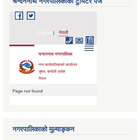
चन्दननाथ नगरपालिकाको टुयिटर पेज
नगरपालिकाको मुल्याङ्कन