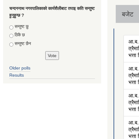
चन्दननाथ नगरपालिकाको कार्यशैलीबाट तपाइ कति सन्तुष्ट
बजेट
हुनुहुन्छ ?
Choices
सन्तुष्ट छु
ठिकै छ
आ.ब.
सन्तुष्ट छैन
त्रैम
भत्ता
Older polls
आ.ब.
Results
त्रैम
भत्ता
आ.ब.
त्रैम
भत्ता
आ.ब.
त्रैम
भत्ता