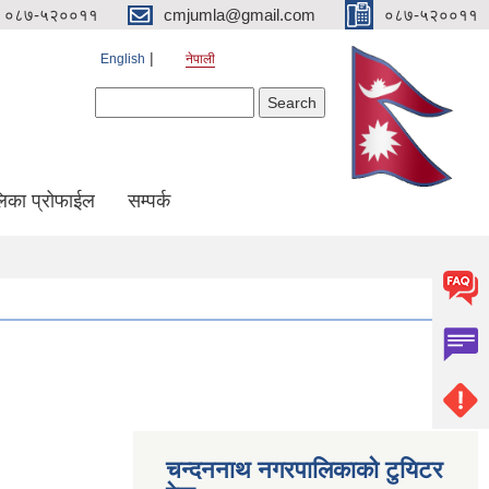
०८७-५२००११
cmjumla@gmail.com
०८७-५२००११
English
नेपाली
Search form
Search
िका प्रोफाईल
सम्पर्क
चन्दननाथ नगरपालिकाको टुयिटर