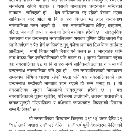
जनसंख्या रहेको पाइन्छ । यसको नामाकरण चन्दननाथ मन्दिरको
नामबाट राखिएको हो । देश संघियतामा गइ रहेको बेलामा भएका
साबिकका चार ओटा गा बि स हरु बिगठन भइ हाल चन्दननाथ
नगरपालिका गठन भएको हो । यस नगरपालिकामा क्षेत्रि, ब्रहामण,
दलित, जनजाती तथा र अन्य जातिको बसोबास हरेको छ । सास्कृतिक
परम्परामा यस चन्दननाथ नगरपालिकामा श्रावण पुर्णिमा देखि जात्रा पैठ
लाग्ने गर्दछन र पैठ हेर्न कालिकोट मुगु दैलेख लगायत िबभिन्न ठाउँबाट
आउँदछन् । मागी बिवाह भागि बिवाह गर्ने चलन छ । जात्राहरु धामि
नाच देउडा गित प्रतियोगिताको पनि चलन छ । जुम्ला जिल्लामा रहेका
एक नगरपालिका २६ गा बि स हरु मध्ये साविकको इलाका न १ मा पर्ने
चन्दननाथ नगरपालिका पनि एक हो । यस नगरपालिकाको नामाकरण
सम्बन्धमा बिभिन्न धारणा रहेको भएता पनि यस नगरपालिकाको नाम
चन्दननाथ मन्दीरको नामबाट रहन गएको हो भन्ने भनाइ छ । यो
नगरपालिका जुम्ला जिल्लाको सदरमुकाम हरेको छ । यस
नगरपालिकाको पूर्वमा गुठीचैर¸ पश्चिममा तातोपानी, उत्तरमा पातारासी र
कनकासुन्दरी गाँउपालिका र दक्षिणमा जाजरकोट जिल्लाको सिमाना
सम्म फैलिएको छ ।
०
'
यो नगरपालिका बिश्वमान चित्रमा २९
१३
उतर देखि २९
०
'
०
'
०
'
१६
उतरी अक्षांस ८१
५३
देखि ८१
५५
पुर्वी देशान्तरमा फैलिएको