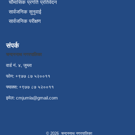
चौमासिक प्रगति प्रतिवेदन
सार्वजनिक सुनुवाई
सार्वजनिक परीक्षण
संपर्क
चन्दननाथ नगरपालिका
वार्ड नं. ४, जुम्ला
फोन: +९७७ ८७ ५२००११
फ्याक्स: +९७७ ८७ ५२००११
इमेल:
cmjumla@gmail.com
© 2026 चन्दननाथ नगरपालिका