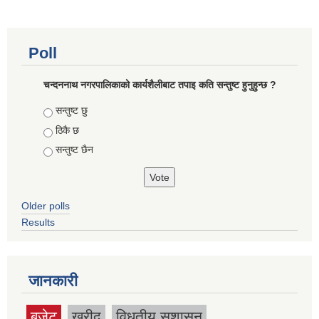
Poll
चन्दननाथ नगरपालिकाको कार्यशैलीबाट तपाइ कति सन्तुष्ट हुनुहुन्छ ?
Choices
सन्तुष्ट छु
ठिकै छ
सन्तुष्ट छैन
Older polls
Results
जानकारी
बजेट
खरीद
विधुतीय सुशासन