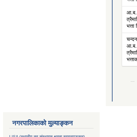
आ.ब.
त्रैम
भत्ता
चन्द
आ.ब.
त्रैम
भत्त
नगरपालिकाको मुल्याङ्कन
LISA (स्थानीय तह संस्थागत क्षमता स्वमूल्याङ्कन)