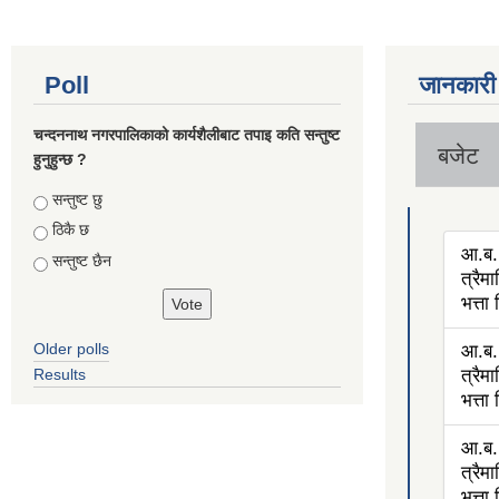
Poll
जानकारी
चन्दननाथ नगरपालिकाको कार्यशैलीबाट तपाइ कति सन्तुष्ट
बजेट
हुनुहुन्छ ?
Choices
सन्तुष्ट छु
ठिकै छ
आ.ब.
सन्तुष्ट छैन
त्रैम
भत्ता
Older polls
आ.ब.
Results
त्रैम
भत्ता
आ.ब.
त्रैम
भत्ता