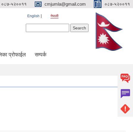
०८७-५२००११
cmjumla@gmail.com
०८७-५२००११
English
नेपाली
Search form
Search
िका प्रोफाईल
सम्पर्क